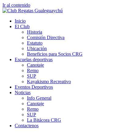
Ir al contenido
Inicio
El Club
Historia
Comisión Directiva
Estatuto
Ubicación
Beneficios para Socios CRG
Escuelas deportivas
Canotaje
Remo
SUP
Kayakismo Recreativo
Eventos Deportivos
Noticias
Info General
Canotaje
Remo
SUP
La Bitácora CRG
Contactenos