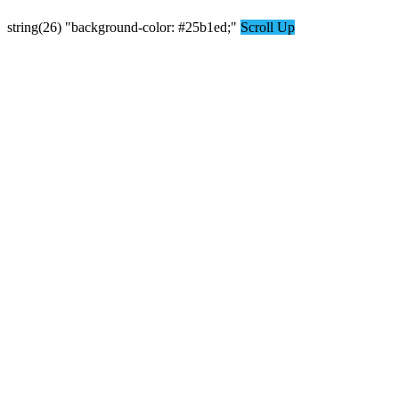
string(26) "background-color: #25b1ed;"
Scroll Up