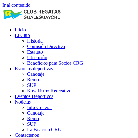
Ir al contenido
Inicio
El Club
Historia
Comisión Directiva
Estatuto
Ubicación
Beneficios para Socios CRG
Escuelas deportivas
Canotaje
Remo
SUP
Kayakismo Recreativo
Eventos Deportivos
Noticias
Info General
Canotaje
Remo
SUP
La Bitácora CRG
Contactenos