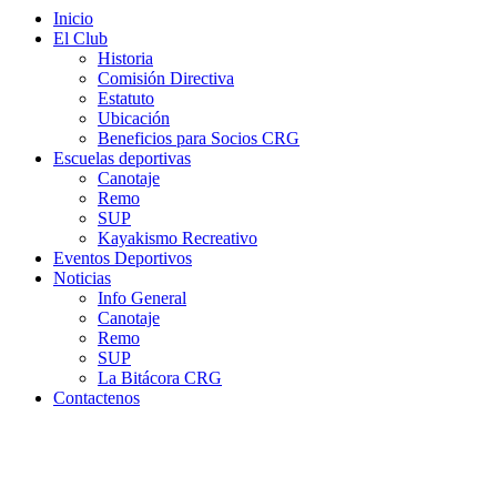
Inicio
El Club
Historia
Comisión Directiva
Estatuto
Ubicación
Beneficios para Socios CRG
Escuelas deportivas
Canotaje
Remo
SUP
Kayakismo Recreativo
Eventos Deportivos
Noticias
Info General
Canotaje
Remo
SUP
La Bitácora CRG
Contactenos