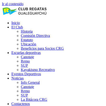
Ir al contenido
Inicio
El Club
Historia
Comisión Directiva
Estatuto
Ubicación
Beneficios para Socios CRG
Escuelas deportivas
Canotaje
Remo
SUP
Kayakismo Recreativo
Eventos Deportivos
Noticias
Info General
Canotaje
Remo
SUP
La Bitácora CRG
Contactenos