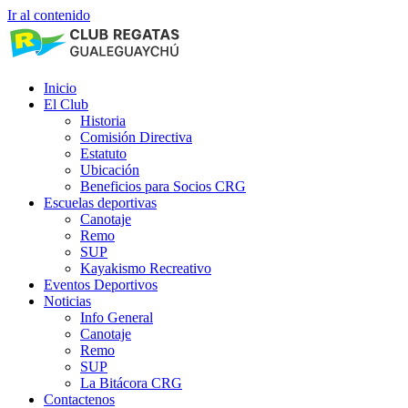
Ir al contenido
Inicio
El Club
Historia
Comisión Directiva
Estatuto
Ubicación
Beneficios para Socios CRG
Escuelas deportivas
Canotaje
Remo
SUP
Kayakismo Recreativo
Eventos Deportivos
Noticias
Info General
Canotaje
Remo
SUP
La Bitácora CRG
Contactenos